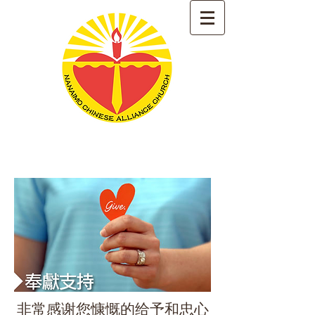
耶稣爱
你
納奈莫華人宣道會（基督
徒）
Nanaimo Chinese Alliance
Church
非常感谢您慷慨的给予和忠心